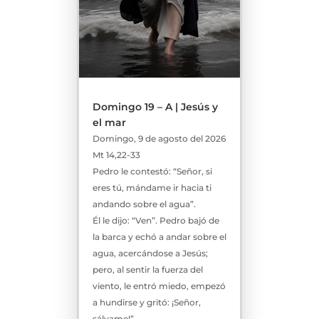
Domingo 19 – A | Jesús y
el mar
Domingo, 9 de agosto del 2026
Mt 14,22-33
Pedro le contestó: “Señor, si
eres tú, mándame ir hacia ti
andando sobre el agua”.
Él le dijo: “Ven”. Pedro bajó de
la barca y echó a andar sobre el
agua, acercándose a Jesús;
pero, al sentir la fuerza del
viento, le entró miedo, empezó
a hundirse y gritó: ¡Señor,
sálvame!”.