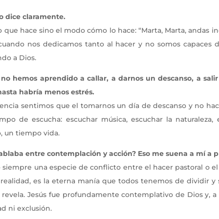
o dice claramente.
 que hace sino el modo cómo lo hace: “Marta, Marta, andas inq
 cuando nos dedicamos tanto al hacer y no somos capaces 
do a Dios.
no hemos aprendido a callar, a darnos un descanso, a salir
hasta habría menos estrés.
uencia sentimos que el tomarnos un día de descanso y no hac
mpo de escucha: escuchar música, escuchar la naturaleza,
, un tiempo vida.
d hablaba entre contemplación y acción? Eso me suena a mí a 
 siempre una especie de conflicto entre el hacer pastoral o el
ealidad, es la eterna manía que todos tenemos de dividir y se
s revela. Jesús fue profundamente contemplativo de Dios y, a
d ni exclusión.