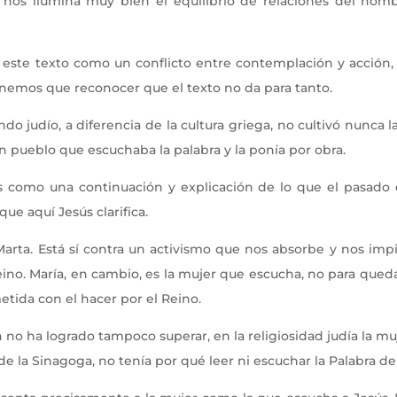
s nos ilumina muy bien el equilibrio de relaciones del ho
r este texto como un conflicto entre contemplación y acción,
enemos que reconocer que el texto no da para tanto.
judío, a diferencia de la cultura griega, no cultivó nunca 
 pueblo que escuchaba la palabra y la ponía por obra.
 como una continuación y explicación de lo que el pasado
que aquí Jesús clarifica.
Marta. Está sí contra un activismo que nos absorbe y nos imp
Reino. María, en cambio, es la mujer que escucha, no para qued
tida con el hacer por el Reino.
ún no ha logrado tampoco superar, en la religiosidad judía la m
e la Sinagoga, no tenía por qué leer ni escuchar la Palabra de l