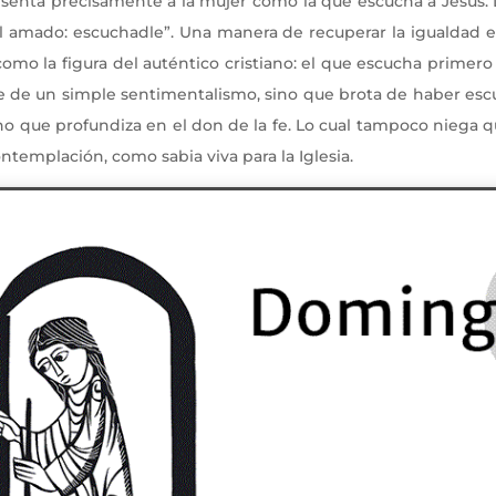
esenta precisamente a la mujer como la que escucha a Jesús. 
el amado: escuchadle”. Una manera de recuperar la igualdad 
a como la figura del auténtico cristiano: el que escucha primero
ce de un simple sentimentalismo, sino que brota de haber esc
iano que profundiza en el don de la fe. Lo cual tampoco niega
ontemplación, como sabia viva para la Iglesia.