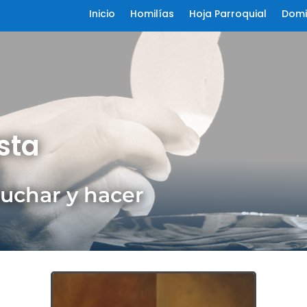
Inicio
Homilías
Hoja Parroquial
Domi
sta
cuchar y hacer