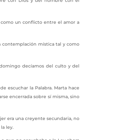
mbre con Dios y del hombre con el
 como un conflicto entre el amor a
la contemplación mística tal y como
 domingo decíamos del culto y del
ide escuchar la Palabra. Marta hace
arse encerrada sobre sí misma, sino
ujer era una creyente secundaria, no
a ley.