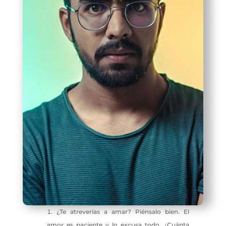
¿Te atreverías a amar? Piénsalo bien. El
amor es paciente y lo excusa todo. ¿Cuánta