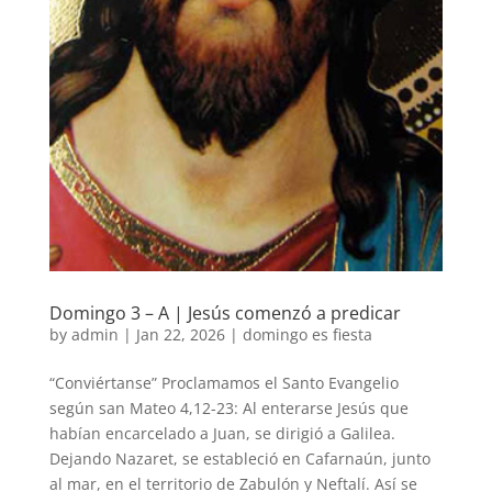
Domingo 3 – A | Jesús comenzó a predicar
by
admin
|
Jan 22, 2026
|
domingo es fiesta
“Conviértanse” Proclamamos el Santo Evangelio
según san Mateo 4,12-23: Al enterarse Jesús que
habían encarcelado a Juan, se dirigió a Galilea.
Dejando Nazaret, se estableció en Cafarnaún, junto
al mar, en el territorio de Zabulón y Neftalí. Así se