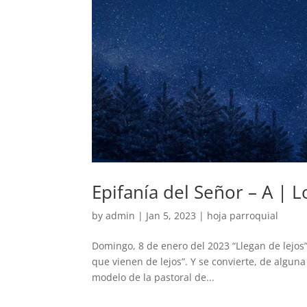
Epifanía del Señor – A | 
by
admin
|
Jan 5, 2023
|
hoja parroquial
Domingo, 8 de enero del 2023 “Llegan de lejos” 
que vienen de lejos”. Y se convierte, de algun
modelo de la pastoral de...