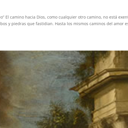
o” El camino hacia Dios, como cualquier otro camino, no está exen
orbos y piedras que fastidian. Hasta los mismos caminos del amor e