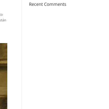
Recent Comments
to
stán