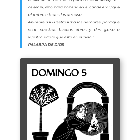
celemín, sino para ponerla en el candelero y que
alumbre a todos los de casa.
Alumbre así vuestra luz a los hombres, para que
vean vuestras buenas obras y den gloria a
vuestro Padre que está en el cielo.”
PALABRA DE DIOS