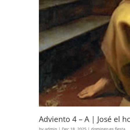
Adviento 4 – A | José el 
by
admin
|
Dec 18, 2025
|
domingo es fiesta