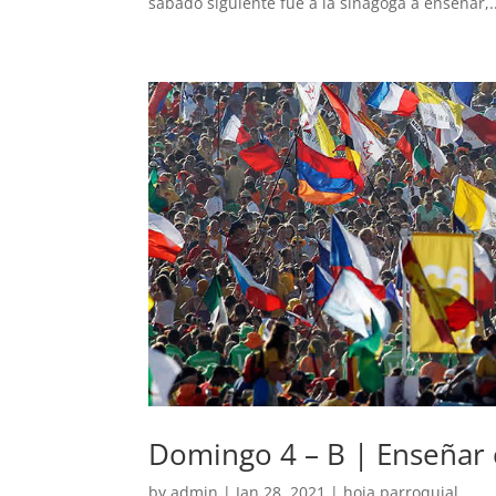
sábado siguiente fue a la sinagoga a enseñar,..
Domingo 4 – B | Enseñar 
by
admin
|
Jan 28, 2021
|
hoja parroquial