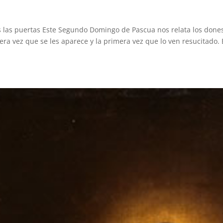
s las puertas Este Segundo Domingo de Pascua nos relata los done
era vez que se les aparece y la primera vez que lo ven resucitado. 