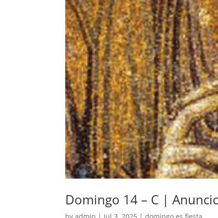
Domingo 14 – C | Anuncio
by
admin
|
Jul 3, 2025
|
domingo es fiesta