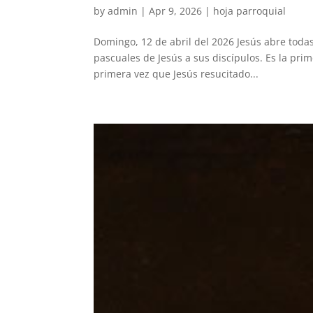
by
admin
|
Apr 9, 2026
|
hoja parroquial
Domingo, 12 de abril del 2026 Jesús abre toda
pascuales de Jesús a sus discípulos. Es la prim
primera vez que Jesús resucitado...