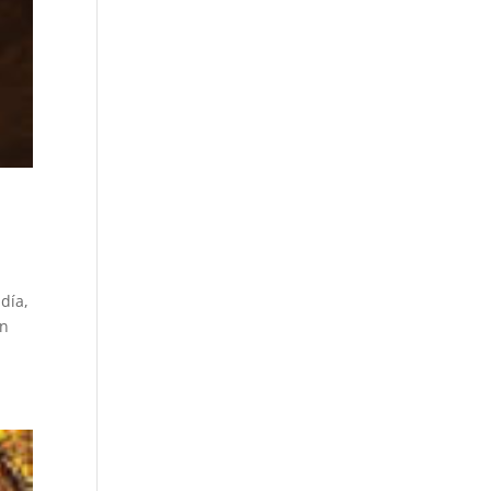
día,
en