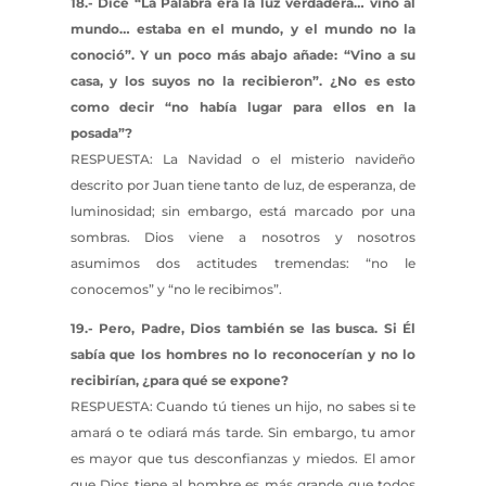
18.- Dice “La Palabra era la luz verdadera… vino al
mundo… estaba en el mundo, y el mundo no la
conoció”. Y un poco más abajo añade: “Vino a su
casa, y los suyos no la recibieron”. ¿No es esto
como decir “no había lugar para ellos en la
posada”?
RESPUESTA: La Navidad o el misterio navideño
descrito por Juan tiene tanto de luz, de esperanza, de
luminosidad; sin embargo, está marcado por una
sombras. Dios viene a nosotros y nosotros
asumimos dos actitudes tremendas: “no le
conocemos” y “no le recibimos”.
19.- Pero, Padre, Dios también se las busca. Si Él
sabía que los hombres no lo reconocerían y no lo
recibirían, ¿para qué se expone?
RESPUESTA: Cuando tú tienes un hijo, no sabes si te
amará o te odiará más tarde. Sin embargo, tu amor
es mayor que tus desconfianzas y miedos. El amor
que Dios tiene al hombre es más grande que todos