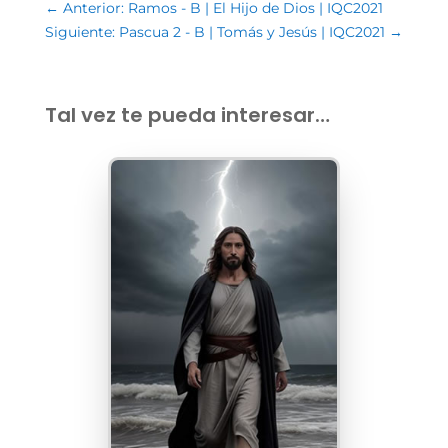
←
Anterior: Ramos - B | El Hijo de Dios | IQC2021
Siguiente: Pascua 2 - B | Tomás y Jesús | IQC2021
→
Tal vez te pueda interesar…