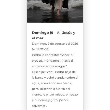
Domingo 19 – A | Jesús y
el mar
Domingo, 9 de agosto del 2026
Mt 14,22-33
Pedro le contestó: “Señor, si
eres tú, mándame ir hacia ti
andando sobre el agua”.
Él le dijo: “Ven”. Pedro bajó de
la barca y echó a andar sobre el
agua, acercándose a Jesús;
pero, al sentir la fuerza del
viento, le entró miedo, empezó
a hundirse y gritó: ¡Señor,
sálvame!”.