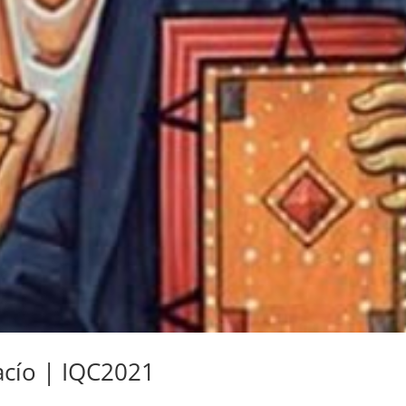
acío | IQC2021