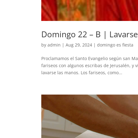
Domingo 22 – B | Lavarse
by
admin
|
Aug 29, 2024
|
domingo es fiesta
Proclamamos el Santo Evangelio según san Mar
fariseos con algunos escribas de Jerusalén, y
lavarse las manos. Los fariseos, como...