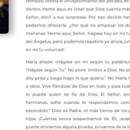
remedio contra el envejecimiento del pecado, es
dentro. Heme aquí, es creer que Dios cuenta más 
Señor, dócil a sus sorpresas. Por eso decirle 
podemos ofrecerle. ¿Por qué no empezar los día
mañanas: ‘Heme aquí, Señor, hágase hoy en mí tu
del Ángelus, pero podemos repetirlo ya ahora, ju
en mí tu voluntad!
María añade: «Hágase en mí según tu palabra.»
“Hágase según Tú.” No pone límites a Dios. No p
doy prisa y luego hago lo que quiero.” No, María
a ratos. Vive fiándose de Dios en todo y para todo
lo puede quien se fía de Dios. El Señor, s
hermanas, sufre cuando le respondemos co
escondido.” Dios es Padre, el más tierno de los 
hijos. ¡Cuántas veces sospechamos de Él!, ¡s
puede enviarnos alguna prueba, privarnos de la l