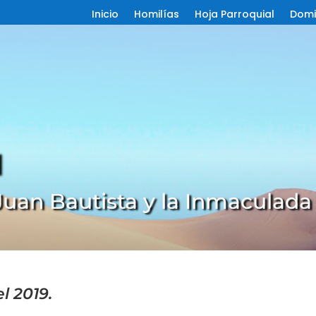
Inicio
Homilías
Hoja Parroquial
Domi
l
 Juan Bautista y la Inmaculad
l 2019.