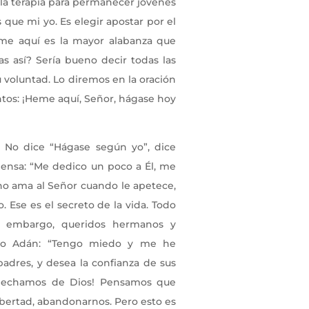
 la terapia para permanecer jóvenes
que mi yo. Es elegir apostar por el
heme aquí es la mayor alabanza que
s así? Sería bueno decir todas las
 voluntad. Lo diremos en la oración
ntos: ¡Heme aquí, Señor, hágase hoy
 No dice “Hágase según yo”, dice
iensa: “Me dedico un poco a Él, me
 no ama al Señor cuando le apetece,
. Ese es el secreto de la vida. Todo
in embargo, queridos hermanos y
mo Adán: “Tengo miedo y me he
padres, y desea la confianza de sus
ospechamos de Dios! Pensamos que
ibertad, abandonarnos. Pero esto es