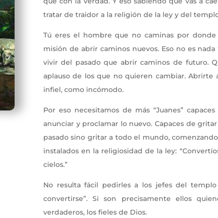
que con la verdad. Y eso sabiendo que vas a caer 
tratar de traidor a la religión de la ley y del templo
Tú eres el hombre que no caminas por donde 
misión de abrir caminos nuevos. Eso no es nada 
vivir del pasado que abrir caminos de futuro. Q
aplauso de los que no quieren cambiar. Abrirte
infiel, como incómodo.
Por eso necesitamos de más “Juanes” capaces de
anunciar y proclamar lo nuevo. Capaces de gritar
pasado sino gritar a todo el mundo, comenzando po
instalados en la religiosidad de la ley: “Convertí
cielos.”
No resulta fácil pedirles a los jefes del templ
convertirse”. Si son precisamente ellos quien
verdaderos, los fieles de Dios.