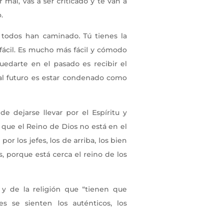
mal, vas a ser criticado y te van a
.
todos han caminado. Tú tienes la
fácil. Es mucho más fácil y cómodo
uedarte en el pasado es recibir el
 al futuro es estar condenado como
 dejarse llevar por el Espíritu y
 que el Reino de Dios no está en el
r los jefes, los de arriba, los bien
os, porque está cerca el reino de los
o y de la religión que “tienen que
es se sienten los auténticos, los