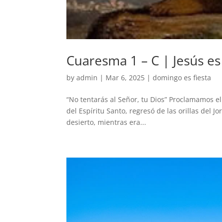
Cuaresma 1 – C | Jesús es
by
admin
|
Mar 6, 2025
|
domingo es fiesta
“No tentarás al Señor, tu Dios” Proclamamos el
del Espíritu Santo, regresó de las orillas del J
desierto, mientras era...