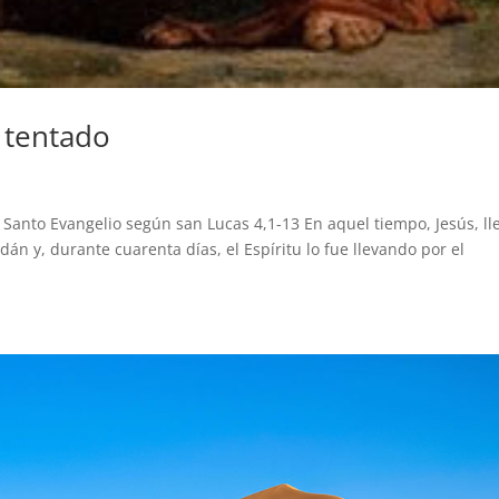
 tentado
 Santo Evangelio según san Lucas 4,1-13 En aquel tiempo, Jesús, ll
ordán y, durante cuarenta días, el Espíritu lo fue llevando por el