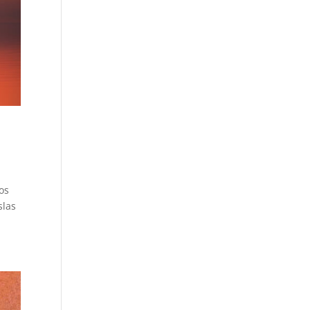
os
slas