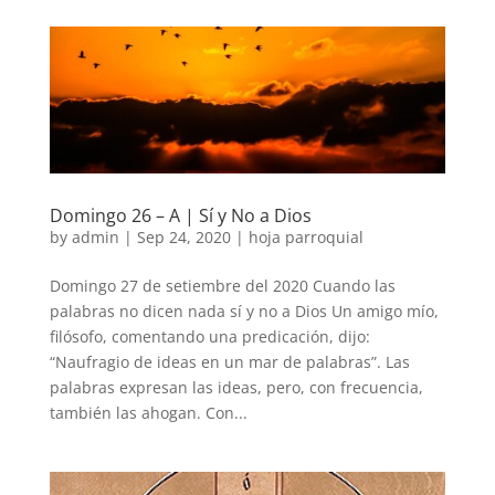
Domingo 26 – A | Sí y No a Dios
by
admin
|
Sep 24, 2020
|
hoja parroquial
Domingo 27 de setiembre del 2020 Cuando las
palabras no dicen nada sí y no a Dios Un amigo mío,
filósofo, comentando una predicación, dijo:
“Naufragio de ideas en un mar de palabras”. Las
palabras expresan las ideas, pero, con frecuencia,
también las ahogan. Con...