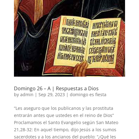
Domingo 26 – A | Respuestas a Dios
by
admin
|
Sep 29, 2023
|
domingo es fiesta
“Les aseguro que los publicanos y las prostituta
entrarán antes que ustedes en el reino de Dios”
Proclamamos el Santo Evangelio según San Mateo
21,28-32: En aquel tiempo, dijo Jesús a los sumos
sacerdotes y a los ancianos del pueblo: “¿Qué les