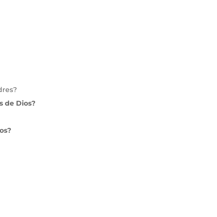
dres?
s de Dios?
ios?