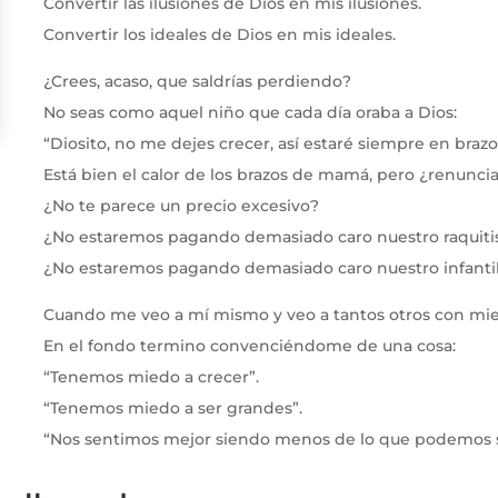
Convertir las ilusiones de Dios en mis ilusiones.
Convertir los ideales de Dios en mis ideales.
¿Crees, acaso, que saldrías perdiendo?
No seas como aquel niño que cada día oraba a Dios:
“Diosito, no me dejes crecer, así estaré siempre en braz
Está bien el calor de los brazos de mamá, pero ¿renunci
¿No te parece un precio excesivo?
¿No estaremos pagando demasiado caro nuestro raquitis
¿No estaremos pagando demasiado caro nuestro infantil
Cuando me veo a mí mismo y veo a tantos otros con mie
En el fondo termino convenciéndome de una cosa:
“Tenemos miedo a crecer”.
“Tenemos miedo a ser grandes”.
“Nos sentimos mejor siendo menos de lo que podemos s