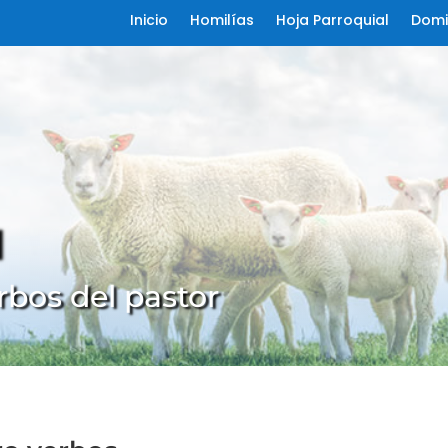
Inicio
Homilías
Hoja Parroquial
Domi
l
rbos del pastor